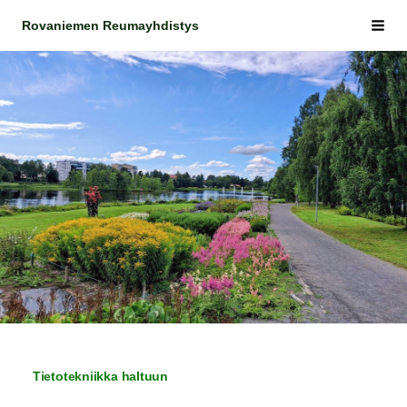
Siirry
Rovaniemen Reumayhdistys
Vali
sivun
sisältöön
Tietotekniikka haltuun