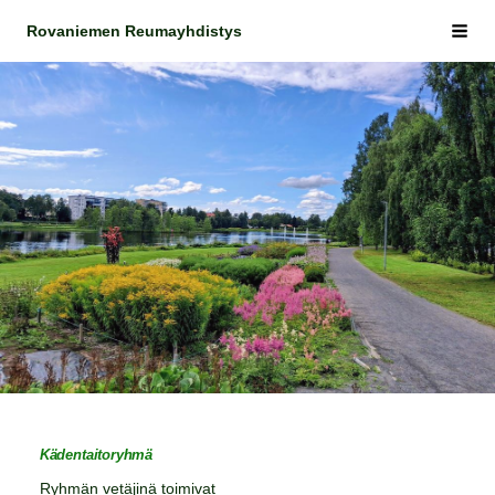
Siirry
Rovaniemen Reumayhdistys
Vali
sivun
sisältöön
Kädentaitoryhmä
Ryhmän vetäjinä toimivat