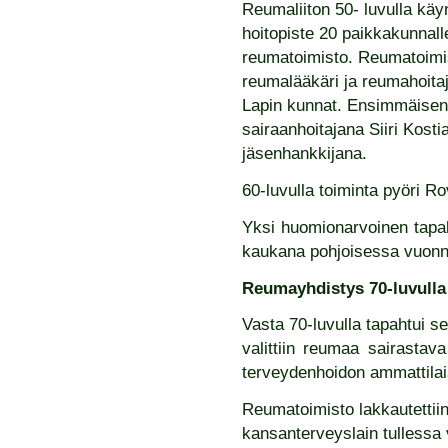
Reumaliiton 50- luvulla kä
hoitopiste 20 paikkakunnall
reumatoimisto. Reumatoimisto
reumalääkäri ja reumahoitaj
Lapin kunnat. Ensimmäisen
sairaanhoitajana Siiri Kos
jäsenhankkijana.
60-luvulla toiminta pyöri Ro
Yksi huomionarvoinen tapaht
kaukana pohjoisessa vuonna 
Reumayhdistys 70-luvulla
Vasta 70-luvulla tapahtui 
valittiin reumaa sairastava
terveydenhoidon ammattilai
Reumatoimisto lakkautettii
kansanterveyslain tullessa