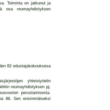
ssa. Toiminta on jatkunut ja
keä osa reumayhdistyksen
uoden 82 edustajakokouksesa
ärjestöjen yhteistyöelin
ttiin reumayhdistyksen pj.
neusvoston perustamisesta.
nna 86. Sen ensimmäiseksi