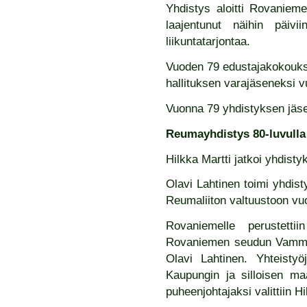
Yhdistys aloitti Rovaniemel
laajentunut näihin päiv
liikuntatarjontaa.
Vuoden 79 edustajakokoukse
hallituksen varajäseneksi v
Vuonna 79 yhdistyksen jäse
Reumayhdistys 80-luvulla
Hilkka Martti jatkoi yhdist
Olavi Lahtinen toimi yhdis
Reumaliiton valtuustoon vu
Rovaniemelle perustetti
Rovaniemen seudun Vammist
Olavi Lahtinen. Yhteistyö
Kaupungin ja silloisen m
puheenjohtajaksi valittiin Hi