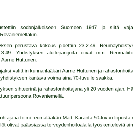
ustettiin sodanjälkeiseen Suomeen 1947 ja siitä vaj
o Rovaniemelläkin.
en perustava kokous pidettiin 23.2.49. Reumayhdistykse
.3.49. Yhdistyksen alullepanijoita olivat mm. Reumalii
 Aarne Huttunen.
ksi valittiin kunnanlääkäri Aarne Huttunen ja rahastonhoita
n yhdistyksen kantava voima aina 70-luvulle saakka.
tyksen sihteerinä ja rahastonhoitajana yli 20 vuoden ajan. Hä
tuuripersoona Rovaniemellä.
tajana toimi reumalääkäri Matti Karanta 50-luvun lopusta
löt olivat pääasiassa terveydenhoitoalalla työskenteleviä ain