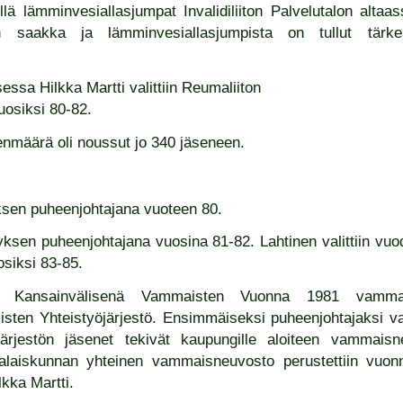
lä lämminvesiallasjumpat Invalidiliiton Palvelutalon altaa
iin saakka ja lämminvesiallasjumpista on tullut tär
ssa Hilkka Martti valittiin Reumaliiton
uosiksi 80-82.
nmäärä oli noussut jo 340 jäseneen.
yksen puheenjohtajana vuoteen 80.
tyksen puheenjohtajana vuosina 81-82. Lahtinen valittiin v
osiksi 83-85.
in Kansainvälisenä Vammaisten Vuonna 1981 vammaisj
en Yhteistyöjärjestö. Ensimmäiseksi puheenjohtajaksi vali
järjestön jäsenet tekivät kaupungille aloiteen vammais
aalaiskunnan yhteinen vammaisneuvosto perustettiin vuo
lkka Martti.