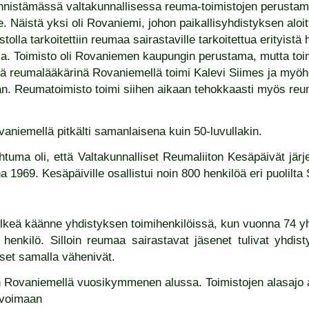
ynnistämässä valtakunnallisessa reuma-toimistojen perusta
e. Näistä yksi oli Rovaniemi, johon paikallisyhdistyksen aloi
lla tarkoitettiin reumaa sairastaville tarkoitettua erityistä h
a. Toimisto oli Rovaniemen kaupungin perustama, mutta toimi
ä reumalääkärinä Rovaniemellä toimi Kalevi Siimes ja myöh
tian. Reumatoimisto toimi siihen aikaan tehokkaasti myös r
vaniemellä pitkälti samanlaisena kuin 50-luvullakin.
uma oli, että Valtakunnalliset Reumaliiton Kesäpäivät järje
1969. Kesäpäiville osallistui noin 800 henkilöä eri puolilt
selkeä käänne yhdistyksen toimihenkilöissä, kun vuonna 74 y
 henkilö. Silloin reumaa sairastavat jäsenet tulivat yhdis
set samalla vähenivät.
n Rovaniemellä vuosikymmenen alussa. Toimistojen alasajo a
 voimaan