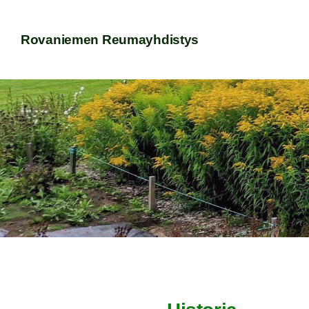
Siirry
sivun
Rovaniemen Reumayhdistys
sisältöön