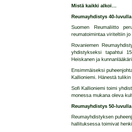
Mistä kaikki alkoi…
Reumayhdistys 40-luvulla
Suomen Reumaliitto per
reumatoimintaa viriteltiin j
Rovaniemen Reumayhdistyks
yhdistykseksi tapahtui 15
Heiskanen ja kunnanlääkäri
Ensimmäiseksi puheenjohtaja
Kallioniemi. Hänestä tuliki
Sofi Kallioniemi toimi yhdis
monessa mukana oleva kult
Reumayhdistys 50-luvulla
Reumayhdistyksen puheenjoh
hallituksessa toimivat henki