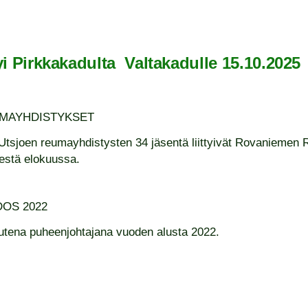
yi Pirkkakadulta Valtakadulle 15.10.2025
UMAYHDISTYKSET
Utsjoen reumayhdistysten 34 jäsentä liittyivät Rovaniemen
destä elokuussa.
OS 2022
uutena puheenjohtajana vuoden alusta 2022.