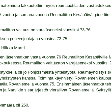
matoimisto lakkautettiin myös reumapotilaiden vastustukses
5 vuotta ja samana vuonna Reumaliiton Kesäpäivät pidettiin 
eumaliiton valtuuston varajäseneksi vuosiksi 73-76.
tyksen puheenjohtajana vuosina 73-75.
n Hilkka Martti
en jäsenmatkan vasta vuonna 76 Reumaliiton Kesäpäiville Mi
-kokouksessa Reumaliiton valtuuston varajäseneksi vuosiksi 
styksellä oli jo Pohjoismaista yhteistyötä. Reumayhdistys 
yhdistysten kanssa. Toiminta käynnistyi Rovaniemen kaupun
lla Rovaniemellä vuonna 75. Ensimmäinen jäsenmatka tehti
ja Narvikin sisarjärjestöt vierailivat Rovaniemellä. Syksyll
nmäärä oli 260.