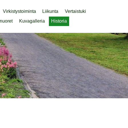
Virkistystoiminta
Liikunta
Vertaistuki
nuoret
Kuvagalleria
Historia