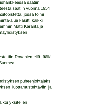
mishankkeessa saatiin
tteesta saatiin vuonna 1954
oitopistettä, jossa toimi
nta-alue käsitti kaikki
emmin Matti Karanta ja
eumayhdistyksen
stettiin Rovaniemellä täällä
a Suomea.
hdistyksen puheenjohtajaksi
tyksen luottamustehtäviin ja
lkoi yksitellen