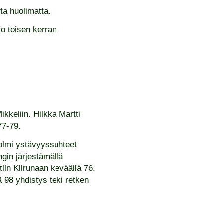
ta huolimatta.
jo toisen kerran
kkeliin. Hilkka Martti
77-79.
solmi ystävyyssuhteet
gin järjestämällä
in Kiirunaan keväällä 76.
ä 98 yhdistys teki retken