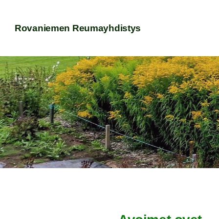
Siirry
sivun
Rovaniemen Reumayhdistys
sisältöön