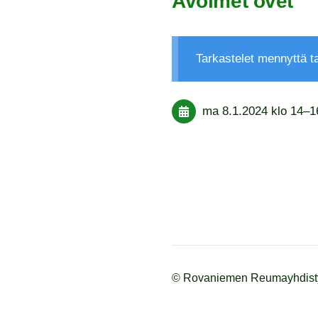
Avoimet ovet
Tarkastelet mennyttä 
ma 8.1.2024
klo 14
–
1
©
Rovaniemen Reumayhdisty