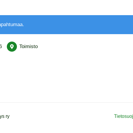
tapahtumaa.
6
Toimisto
s ry
Tietosuo