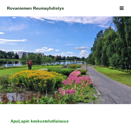
Siirry
Rovaniemen Reumayhdistys
Vali
sivun
sisältöön
ApuLapin keskustelutilaisuus