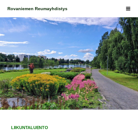
Siirry
Rovaniemen Reumayhdistys
Vali
sivun
sisältöön
LIIKUNTALUENTO