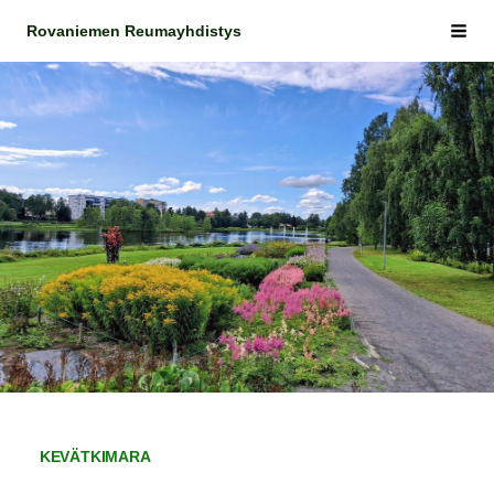
Siirry
Rovaniemen Reumayhdistys
Vali
sivun
sisältöön
KEVÄTKIMARA